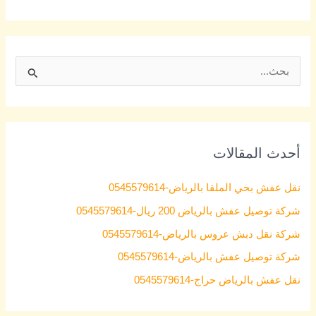
S
e
a
r
أحدث المقالات
c
h
نقل عفش بحي الملقا بالرياض-0545579614
f
شركة توصيل عفش بالرياض 200 ريال-0545579614
o
شركة نقل دبش عروس بالرياض-0545579614
r
شركة توصيل عفش بالرياض-0545579614
:
نقل عفش بالرياض حراج-0545579614