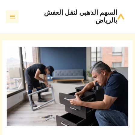
Post
خطي
MAIN
السهم الذهبي لنقل العفش
لى
navigation
MENU
بالرياض
لمحتوى