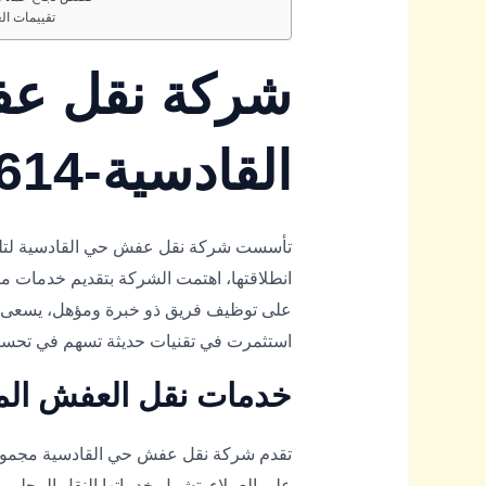
تقييمات ال
شركة نقل ع
القادسية-0545579614
تأسست شركة نقل عفش حي القادسية لتلبية 
انطلاقتها، اهتمت الشركة بتقديم خدمات م
على توظيف فريق ذو خبرة ومؤهل، يسعى لت
استثمرت في تقنيات حديثة تسهم في تحسين 
خدمات نقل العفش الم
تقدم شركة نقل عفش حي القادسية مجموعة
على العملاء. تشمل خدماتها النقل المحلي وا