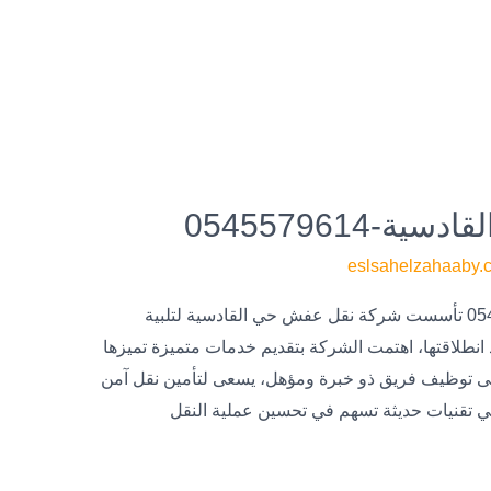
0545579614
eslsahelzahaaby.
شركة نقل عفش حي القادسية-0545579614 تأسست شركة نقل عفش حي القادسية لتلبية
 انطلاقتها، اهتمت الشركة بتقديم خدمات متميزة تميزها
 توظيف فريق ذو خبرة ومؤهل، يسعى لتأمين نقل آمن
ي تقنيات حديثة تسهم في تحسين عملية النقل