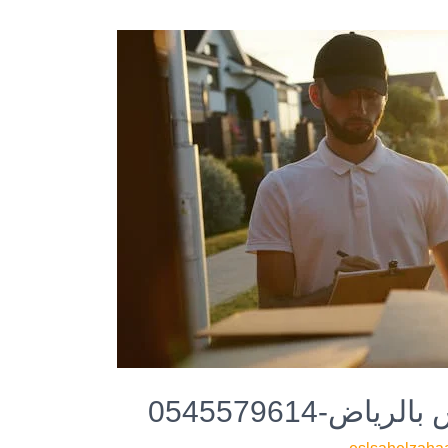
اض-0545579614