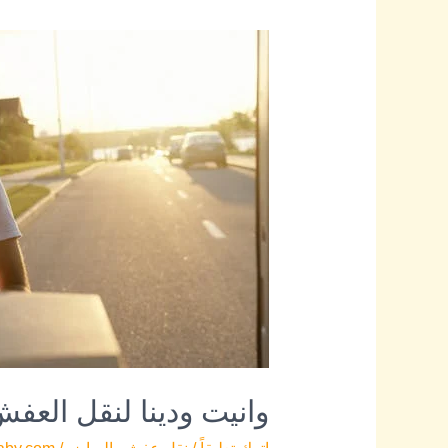
وانيت
ودينا
لنقل
العفش
بالرياض-0545579614
وانيت ودينا لنقل العفش بالري