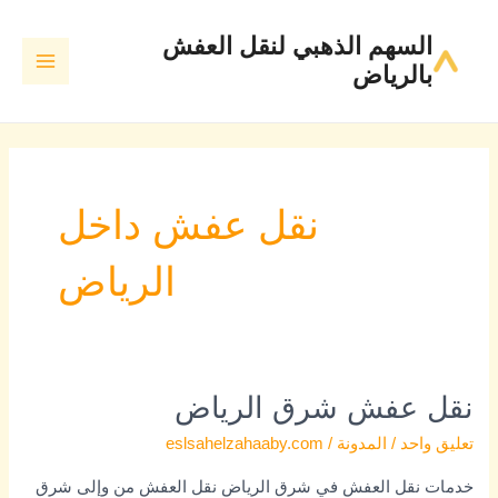
Post
خطي
MAIN
السهم الذهبي لنقل العفش
لى
pagination
MENU
بالرياض
لمحتوى
نقل عفش داخل
الرياض
نقل عفش شرق الرياض
نقل
عفش
تعليق واحد
/
المدونة
/
eslsahelzahaaby.com
شرق
خدمات نقل العفش في شرق الرياض نقل العفش من وإلى شرق
الرياض