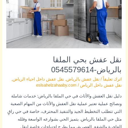
بالرياض-0545579614
نقل عفش بحي الملقا
بالرياض-0545579614
اترك تعليقاً
/
نقل عفش بالرياض
,
نقل عفش داخل احياء الرياض
,
نقل عفش داخل الرياض
/
eslsahelzahaaby.com
دليل نقل العفش والأثاث في حي الملقا بالرياض: خدمات شاملة
ونصائح عملية تعتبر عملية نقل العفش والأثاث من المهام الصعبة
التي تتطلب التخطيط الجيد والتنفيذ المحترف، خاصة في حي راقٍ
مثل حي الملقا بالرياض. يتميز الحي بشوارعه الواسعة وفلله
الفاخرة والشقق العصرية، مما يطرح احتياجات خاصة لنقل