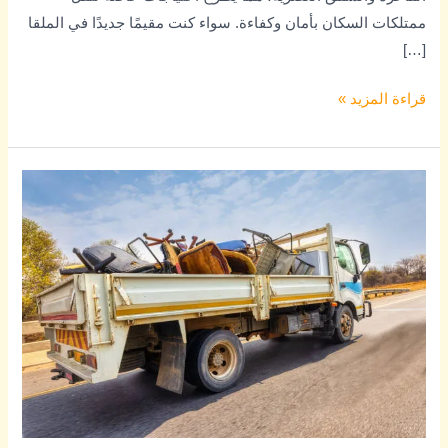
ممتلكات السكان بأمان وكفاءة. سواء كنت مقيمًا جديدًا في الملقا
[…]
قراءة المزيد »
افضل
شركة
نقل
عفش
شمال
الرياض-0545579614