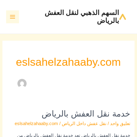
Post
خطي
MAIN
السهم الذهبي لنقل العفش
لى
pagination
MENU
بالرياض
لمحتوى
eslsahelzahaaby.com
خدمة نقل العفش بالرياض
خدمة
نقل
تعليق واحد
/
نقل عفش داخل الرياض
/
eslsahelzahaaby.com
العفش
خدمة نقل العفش بالرياض تعد خدمة نقل العفش بالرياض من
بالرياض