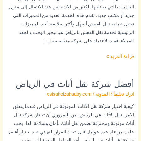
الخدمات التي يحتاجها الكثير من الأشخاص عند الانتقال إلى منزل
جديد أو مكتب جديد. تقدم هذه الخدمة العديد من المميزات التي
تجعل عملية نقل العفش أسهل وأكثر سلاسة. أحد المميزات
الرئيسية لخدمة نقل العفش بالرياض هو توفير الوقت والجهد
للعملاء. فعند الاعتماد على شركة متخصصة […]
قراءة المزيد »
أفضل شركة نقل أثاث في الرياض
أفضل
شركة
اترك تعليقاً
/
المدونة
/
eslsahelzahaaby.com
نقل
كيفية اختيار شركة نقل الأثاث الموثوقة في الرياض عندما يتعلق
أثاث
الأمر بنقل الأثاث في الرياض، من الضروري أن تختار شركة نقل
في
أثاث موثوقة ومحترفة تضمن نقل أثاثك بأمان وسلامة. لذا، يجب
الرياض
عليك مراعاة عدة عوامل قبل اتخاذ القرار النهائي عند اختيار أفضل
شركة نقل أثاث في الرياض. أحد العوامل المهمة التي يجب