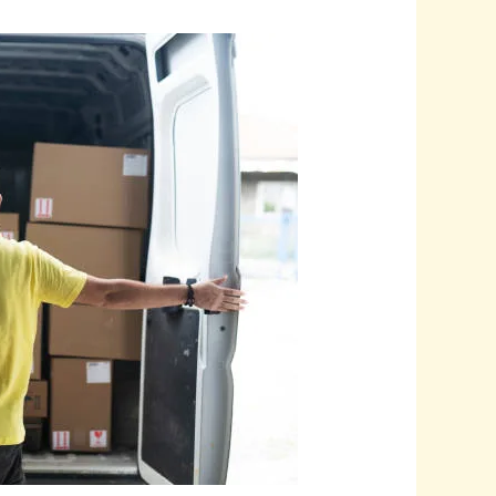
شركات
نقل
عفش
بالرياض-0545579614