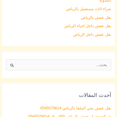
المدونة
شراء اثاث مستعمل بالرياض
نقل عفش بالرياض
نقل عفش داخل احياء الرياض
نقل عفش داخل الرياض
S
e
a
r
أحدث المقالات
c
h
نقل عفش بحي الملقا بالرياض-0545579614
f
شركة توصيل عفش بالرياض 200 ريال-0545579614